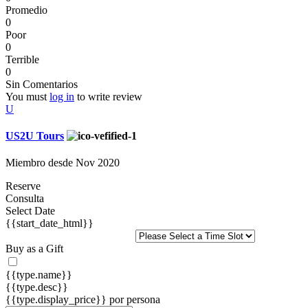
Promedio
0
Poor
0
Terrible
0
Sin Comentarios
You must
log in
to write review
U
US2U Tours
Miembro desde Nov 2020
Reserve
Consulta
Select Date
{{start_date_html}}
Buy as a Gift
{{type.name}}
{{type.desc}}
{{type.display_price}} por persona