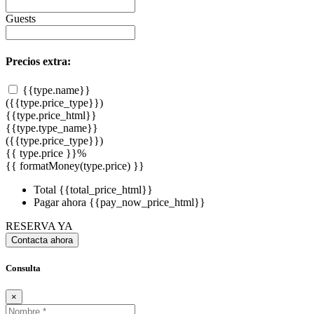
Guests
Precios extra:
{{type.name}}
({{type.price_type}})
{{type.price_html}}
{{type.type_name}}
({{type.price_type}})
{{ type.price }}%
{{ formatMoney(type.price) }}
Total
{{total_price_html}}
Pagar ahora
{{pay_now_price_html}}
RESERVA YA
Contacta ahora
Consulta
×