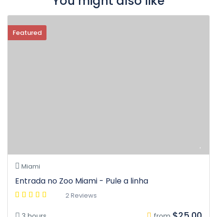
You might also like
Featured
Miami
Entrada no Zoo Miami - Pule a linha
2 Reviews
$25.00
3 hours
from