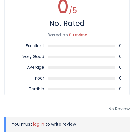
0
horário reservado, tentaremos reagendá-lo para um
/5
horário ou data posterior com base na disponibilidade, sua
reserva poderá ser cancelada sem reembolso disponível.
Not Rated
Based on
0 review
Excellent
0
Very Good
0
Average
0
Poor
0
Terrible
0
No Review
You must
log in
to write review