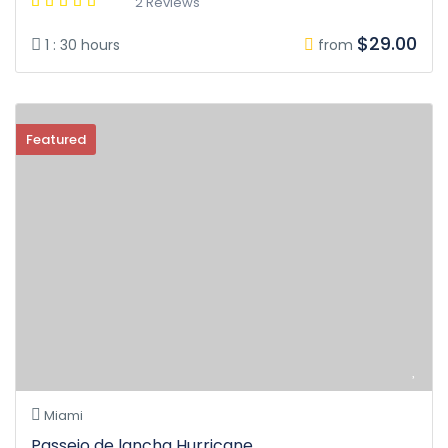
2 Reviews
$29.00
1 : 30 hours
from
Featured
Miami
Passeio de lancha Hurricane