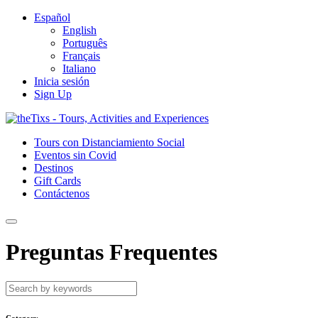
Español
English
Português
Français
Italiano
Inicia sesión
Sign Up
Tours con Distanciamiento Social
Eventos sin Covid
Destinos
Gift Cards
Contáctenos
Preguntas Frequentes
Category