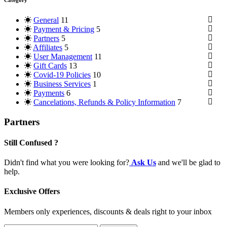
General
11
- About TheTixs
- Licensing
- Glosary
Payment & Pricing
1
0
4
5
Partners
5
Affiliates
5
User Management
11
- Reviews
- Member Benefits
Gift Cards
8
13
0
Covid-19 Policies
10
Business Services
1
- Business 2 Business
- Marketing
- Consulting
- International Representation
Payments
6
0
0
1
0
Cancelations, Refunds & Policy Information
7
Partners
Still Confused ?
Didn't find what you were looking for?
Ask Us
and we'll be glad to
help.
Exclusive Offers
Members only experiences, discounts & deals right to your inbox